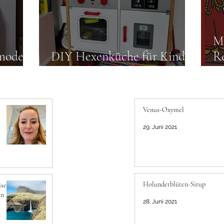
Me
mode –
DIY Hexenküche für Kinder
Re
– Halloween
fü
Venus-Oxymel
29. Juni 2021
Holunderblüten-Sirup
ise
en
28. Juni 2021