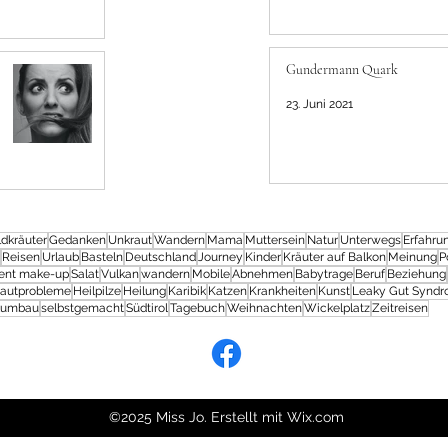
Gundermann Quark
23. Juni 2021
dkräuter
Gedanken
Unkraut
Wandern
Mama
Muttersein
Natur
Unterwegs
Erfahru
Reisen
Urlaub
Basteln
Deutschland
Journey
Kinder
Kräuter auf Balkon
Meinung
P
ent make-up
Salat
Vulkan
wandern
Mobile
Abnehmen
Babytrage
Beruf
Beziehung
autprobleme
Heilpilze
Heilung
Karibik
Katzen
Krankheiten
Kunst
Leaky Gut Synd
kumbau
selbstgemacht
Südtirol
Tagebuch
Weihnachten
Wickelplatz
Zeitreisen
©2025 Miss Jo. Erstellt mit Wix.com