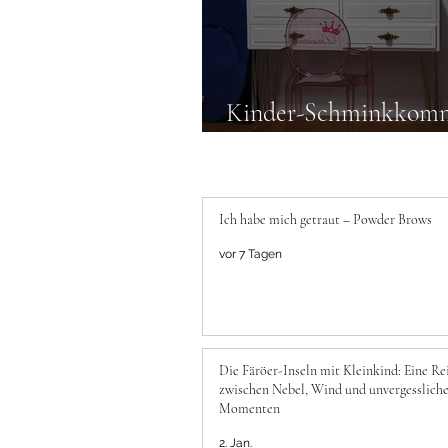
Kinder-Schminkkom
Von Alt zu Neu DIY
Ich habe mich getraut – Powder Brows
vor 7 Tagen
Die Färöer-Inseln mit Kleinkind: Eine Re
zwischen Nebel, Wind und unvergesslich
Momenten
2. Jan.