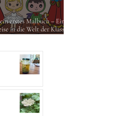
in erstes Malbuch – Eine
ise in die Welt der Klassik
r Kinder