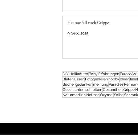
Haarausfall nach Grippe
9. Sept. 2025
DIY
Heilkräuter
Baby
Erfahrungen
Europa
Wil
Blüten
Essen
Fotografieren
hobby
Ideen
Insel
Bücher
gedanken
meinung
Paradies
Perman
Geschichten schreiben
Gesundheit
Grippe
H
Naturmedizin
Notizen
Oxymel
Salbe
Schran