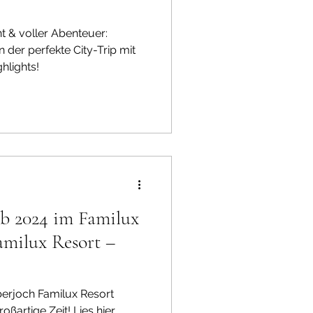
t & voller Abenteuer:
er perfekte City-Trip mit
ghlights!
b 2024 im Familux
amilux Resort –
erjoch Familux Resort
oßartige Zeit! Lies hier