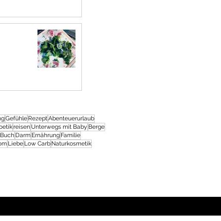
ng
Gefühle
Rezept
Abenteuerurlaub
oetik
reisen
Unterwegs mit Baby
Berge
Buch
Darm
Ernährung
Familie
rom
Liebe
Low Carb
Naturkosmetik