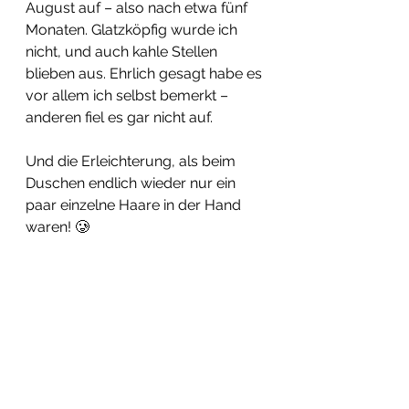
August auf – also nach etwa fünf 
Monaten. Glatzköpfig wurde ich 
nicht, und auch kahle Stellen 
blieben aus. Ehrlich gesagt habe es 
vor allem ich selbst bemerkt – 
anderen fiel es gar nicht auf.
Und die Erleichterung, als beim 
Duschen endlich wieder nur ein 
paar einzelne Haare in der Hand 
waren! 🥲
Diese „Spätfolge“ hat mich echt kalt 
erwischt – und mir erneut gezeigt: 
Haltet Abstand zu den erkälteten 
Kindern. 😉 (Ich weiß, leichter 
gesagt als getan.)
Hinweis:
 Das ist meine persönliche 