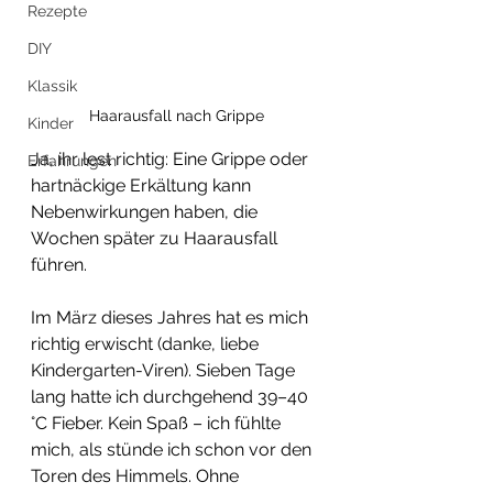
Rezepte
DIY
Klassik
Haarausfall nach Grippe
Kinder
Ja, ihr lest richtig: Eine Grippe oder 
Erfahrungen
hartnäckige Erkältung kann 
Nebenwirkungen haben, die 
Wochen später zu Haarausfall 
führen.
Im März dieses Jahres hat es mich 
richtig erwischt (danke, liebe 
Kindergarten-Viren). Sieben Tage 
lang hatte ich durchgehend 39–40 
°C Fieber. Kein Spaß – ich fühlte 
mich, als stünde ich schon vor den 
Toren des Himmels. Ohne 