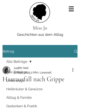
Miss Jo
Geschichten aus dem Alltag
Beitrag
Alle Beiträge
Judith Heit
Alle Beiträge
9. Sept. 2025
2 Min. Lesezeit
Haarausfall nach Grippe
Unterwegs
Heilkräuter & Gewürze
Alltag & Familie
Gedanken & Poetik