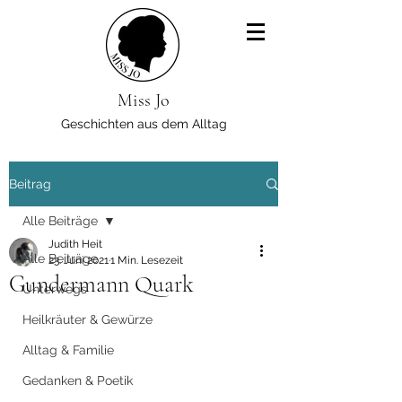
Miss Jo
Geschichten aus dem Alltag
Beitrag
Alle Beiträge
Judith Heit
Alle Beiträge
23. Juni 2021
1 Min. Lesezeit
Gundermann Quark
Unterwegs
Heilkräuter & Gewürze
Alltag & Familie
Gedanken & Poetik