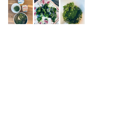
Heilkräuter
Wildkräuter
Unkraut
Rezept
Essen
Salat
Heilkräuter & Gewürze
Rezepte