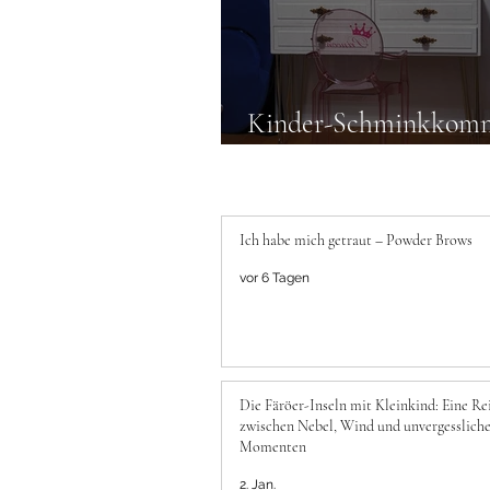
Kinder-Schminkkom
Von Alt zu Neu DIY
Ich habe mich getraut – Powder Brows
vor 6 Tagen
Die Färöer-Inseln mit Kleinkind: Eine Re
zwischen Nebel, Wind und unvergesslich
Momenten
2. Jan.