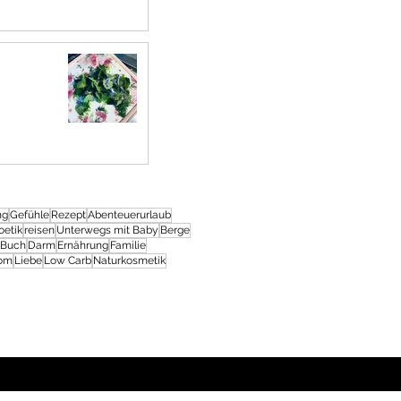
ng
Gefühle
Rezept
Abenteuerurlaub
oetik
reisen
Unterwegs mit Baby
Berge
Buch
Darm
Ernährung
Familie
rom
Liebe
Low Carb
Naturkosmetik