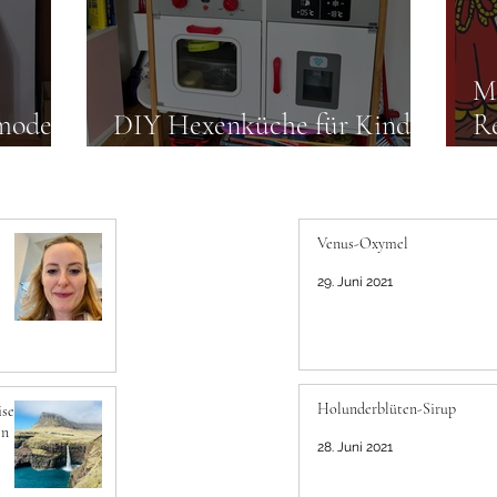
Me
mode –
DIY Hexenküche für Kinder
Re
– Halloween
fü
Venus-Oxymel
29. Juni 2021
Holunderblüten-Sirup
ise
en
28. Juni 2021