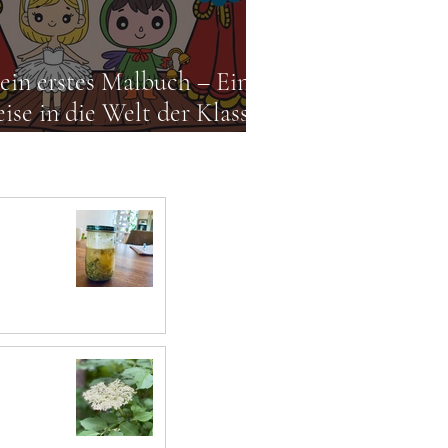
in erstes Malbuch – Eine
ise in die Welt der Klassik
r Kinder