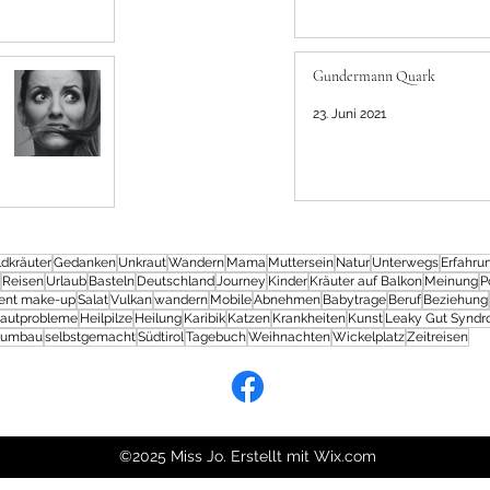
Gundermann Quark
23. Juni 2021
dkräuter
Gedanken
Unkraut
Wandern
Mama
Muttersein
Natur
Unterwegs
Erfahru
Reisen
Urlaub
Basteln
Deutschland
Journey
Kinder
Kräuter auf Balkon
Meinung
P
ent make-up
Salat
Vulkan
wandern
Mobile
Abnehmen
Babytrage
Beruf
Beziehung
autprobleme
Heilpilze
Heilung
Karibik
Katzen
Krankheiten
Kunst
Leaky Gut Synd
kumbau
selbstgemacht
Südtirol
Tagebuch
Weihnachten
Wickelplatz
Zeitreisen
©2025 Miss Jo. Erstellt mit Wix.com