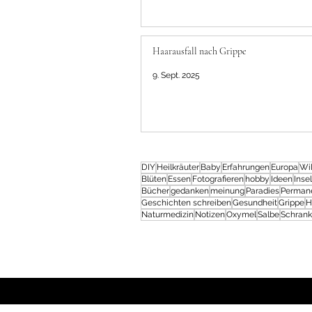
Haarausfall nach Grippe
9. Sept. 2025
DIY
Heilkräuter
Baby
Erfahrungen
Europa
Wil
Blüten
Essen
Fotografieren
hobby
Ideen
Insel
Bücher
gedanken
meinung
Paradies
Perman
Geschichten schreiben
Gesundheit
Grippe
H
Naturmedizin
Notizen
Oxymel
Salbe
Schran