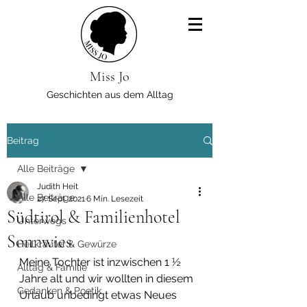
Miss Jo
Geschichten aus dem Alltag
Beitrag
Alle Beiträge
Judith Heit
Alle Beiträge
27. Sept. 2021
6 Min. Lesezeit
Südtirol & Familienhotel
Unterwegs
Sonnwies
Heilkräuter & Gewürze
Meine Tochter ist inzwischen 1 ½ 
Alltag & Familie
Jahre alt und wir wollten in diesem 
Gedanken & Poetik
Urlaub unbedingt etwas Neues 