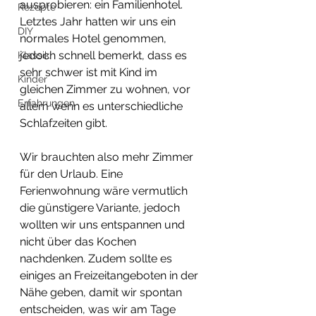
ausprobieren: ein Familienhotel. 
Rezepte
Letztes Jahr hatten wir uns ein 
DIY
normales Hotel genommen, 
jedoch schnell bemerkt, dass es 
Klassik
sehr schwer ist mit Kind im 
Kinder
gleichen Zimmer zu wohnen, vor 
Erfahrungen
allem wenn es unterschiedliche 
Schlafzeiten gibt.
Wir brauchten also mehr Zimmer 
für den Urlaub. Eine 
Ferienwohnung wäre vermutlich 
die günstigere Variante, jedoch 
wollten wir uns entspannen und 
nicht über das Kochen 
nachdenken. Zudem sollte es 
einiges an Freizeitangeboten in der 
Nähe geben, damit wir spontan 
entscheiden, was wir am Tage 