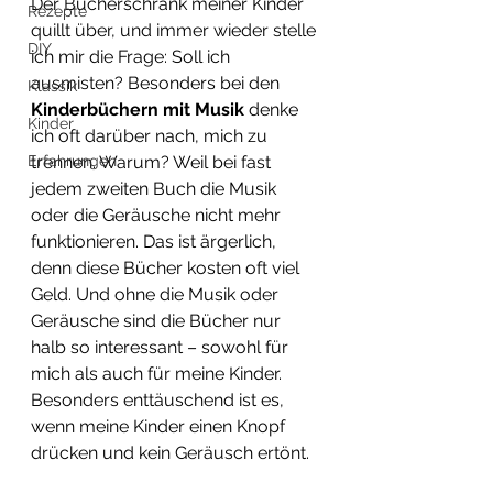
Der Bücherschrank meiner Kinder 
Rezepte
quillt über, und immer wieder stelle 
DIY
ich mir die Frage: Soll ich 
ausmisten? Besonders bei den 
Klassik
Kinderbüchern mit Musik
 denke 
Kinder
ich oft darüber nach, mich zu 
Erfahrungen
trennen. Warum? Weil bei fast 
jedem zweiten Buch die Musik 
oder die Geräusche nicht mehr 
funktionieren. Das ist ärgerlich, 
denn diese Bücher kosten oft viel 
Geld. Und ohne die Musik oder 
Geräusche sind die Bücher nur 
halb so interessant – sowohl für 
mich als auch für meine Kinder. 
Besonders enttäuschend ist es, 
wenn meine Kinder einen Knopf 
drücken und kein Geräusch ertönt.