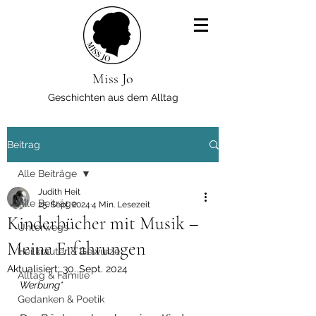
Miss Jo
Geschichten aus dem Alltag
Beitrag
Alle Beiträge
Judith Heit
Alle Beiträge
25. Sept. 2024
4 Min. Lesezeit
Kinderbücher mit Musik –
Unterwegs
Meine Erfahrungen
Heilkräuter & Gewürze
Aktualisiert:
30. Sept. 2024
Alltag & Familie
Werbung*
Gedanken & Poetik