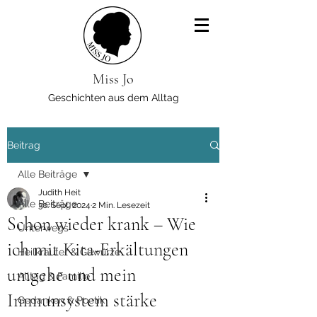
Miss Jo
Geschichten aus dem Alltag
Beitrag
Alle Beiträge
Judith Heit
Alle Beiträge
30. Sept. 2024
2 Min. Lesezeit
Schon wieder krank – Wie
Unterwegs
ich mit Kita-Erkältungen
Heilkräuter & Gewürze
umgehe und mein
Alltag & Familie
Immunsystem stärke
Gedanken & Poetik