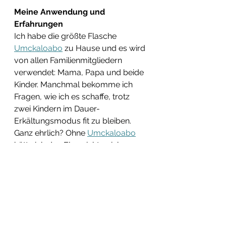
Meine Anwendung und 
Erfahrungen
Ich habe die größte Flasche 
Umckaloabo
 zu Hause und es wird 
von allen Familienmitgliedern 
verwendet: Mama, Papa und beide 
Kinder. Manchmal bekomme ich 
Fragen, wie ich es schaffe, trotz 
zwei Kindern im Dauer-
Erkältungsmodus fit zu bleiben. 
Ganz ehrlich? Ohne 
Umckaloabo
hätte ich den Elan nicht, mich 
hinzusetzen und diesen Beitrag zu 
schreiben. Der Hals kratzt zwar, 
aber ich bin fit genug, mich um den 
Alltag zu kümmern.
Zusammenfassung: Mein Tipp an 